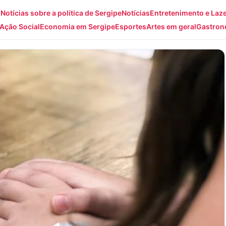
: Notícias sobre a política de Sergipe
Notícias
Entretenimento e Laz
Ação Social
Economia em Sergipe
Esportes
Artes em geral
Gastron