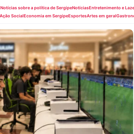
: Notícias sobre a política de Sergipe
Notícias
Entretenimento e Laz
Ação Social
Economia em Sergipe
Esportes
Artes em geral
Gastron