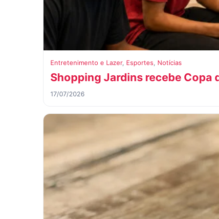
Entretenimento e Lazer
,
Esportes
,
Notícias
Shopping Jardins recebe Copa d
17/07/2026