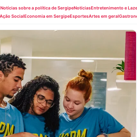
: Notícias sobre a política de Sergipe
Notícias
Entretenimento e Laz
Ação Social
Economia em Sergipe
Esportes
Artes em geral
Gastron