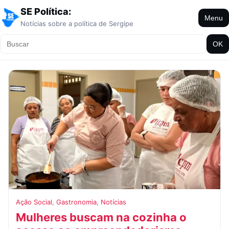
SE Política:
Menu
Notícias sobre a política de Sergipe
OK
Ação Social
,
Gastronomia
,
Notícias
Mulheres buscam na cozinha o