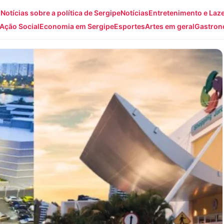
: Notícias sobre a política de Sergipe
Notícias
Entretenimento e Laz
Ação Social
Economia em Sergipe
Esportes
Artes em geral
Gastron