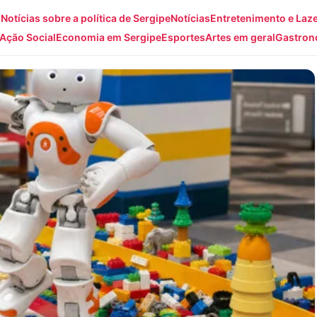
: Notícias sobre a política de Sergipe
Notícias
Entretenimento e Laz
Ação Social
Economia em Sergipe
Esportes
Artes em geral
Gastron