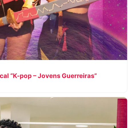
cal “K-pop – Jovens Guerreiras”