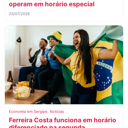
operam em horário especial
03/07/2026
Economia em Sergipe
,
Notícias
Ferreira Costa funciona em horário
diferenciado na segunda