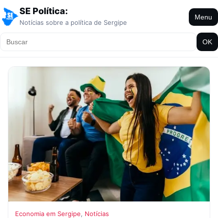
SE Política:
Menu
Notícias sobre a política de Sergipe
OK
Economia em Sergipe
,
Notícias