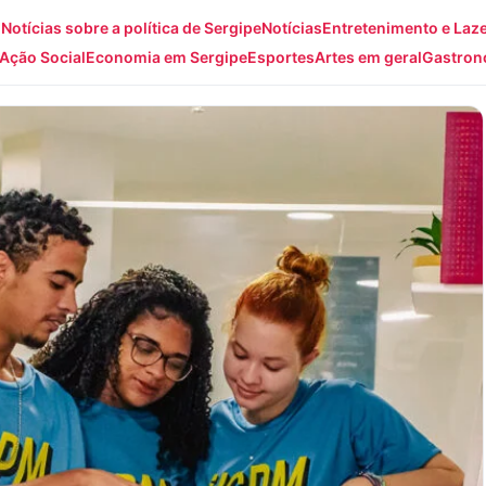
: Notícias sobre a política de Sergipe
Notícias
Entretenimento e Laz
Ação Social
Economia em Sergipe
Esportes
Artes em geral
Gastron