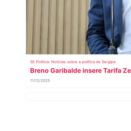
SE Política: Notícias sobre a política de Sergipe
Breno Garibalde insere Tarifa Z
11/12/2025