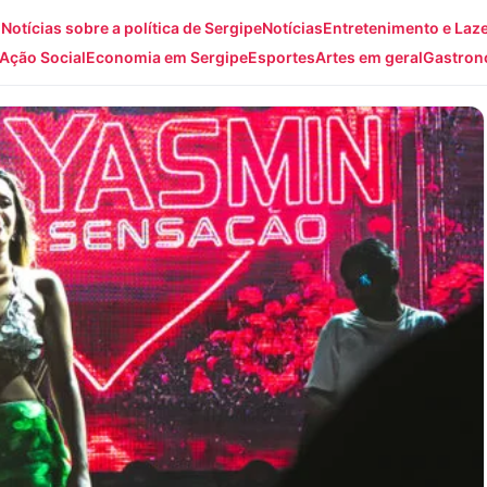
: Notícias sobre a política de Sergipe
Notícias
Entretenimento e Laz
Ação Social
Economia em Sergipe
Esportes
Artes em geral
Gastron