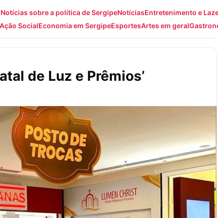
: Notícias sobre a política de Sergipe
Notícias
Entretenimento e Laz
Ação Social
Economia em Sergipe
Esportes
Artes em geral
Gastron
atal de Luz e Prêmios’