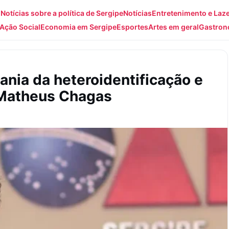
: Notícias sobre a política de Sergipe
Notícias
Entretenimento e Laz
Ação Social
Economia em Sergipe
Esportes
Artes em geral
Gastron
nia da heteroidentificação e
Matheus Chagas