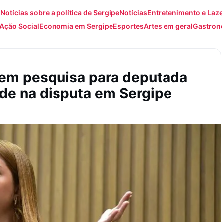
: Notícias sobre a política de Sergipe
Notícias
Entretenimento e Laz
Ação Social
Economia em Sergipe
Esportes
Artes em geral
Gastron
 em pesquisa para deputada
dade na disputa em Sergipe