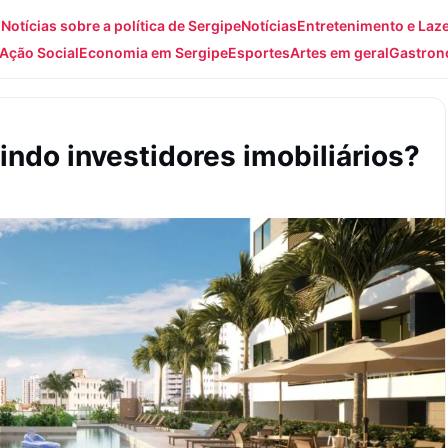
: Notícias sobre a política de Sergipe
Notícias
Entretenimento e Laz
Ação Social
Economia em Sergipe
Esportes
Artes em geral
Gastron
indo investidores imobiliários?