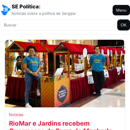
SE Política:
Menu
Notícias sobre a política de Sergipe
OK
Notícias
RioMar e Jardins recebem