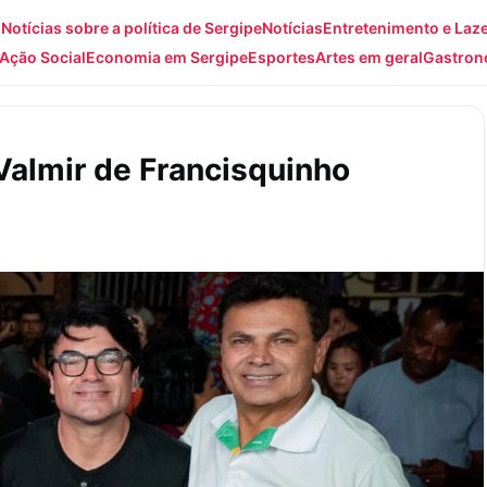
: Notícias sobre a política de Sergipe
Notícias
Entretenimento e Laz
Ação Social
Economia em Sergipe
Esportes
Artes em geral
Gastron
Valmir de Francisquinho